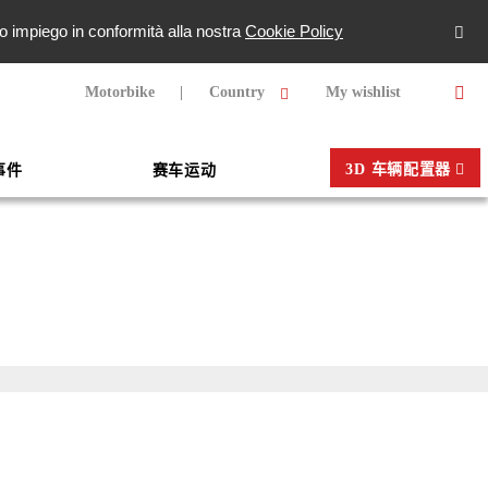
oro impiego in conformità alla nostra
Cookie Policy
Motorbike
Country
My wishlist
3D 车辆配置器
事件
赛车运动