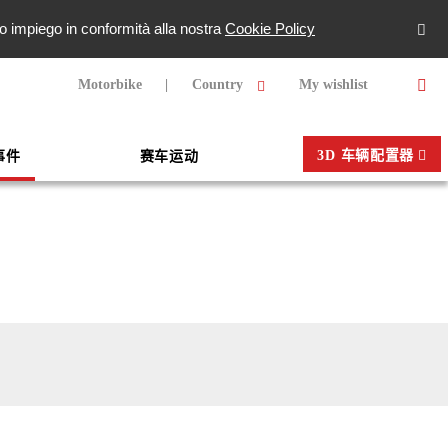
oro impiego in conformità alla nostra
Cookie Policy
Motorbike
Country
My wishlist
3D 车辆配置器
事件
赛车运动