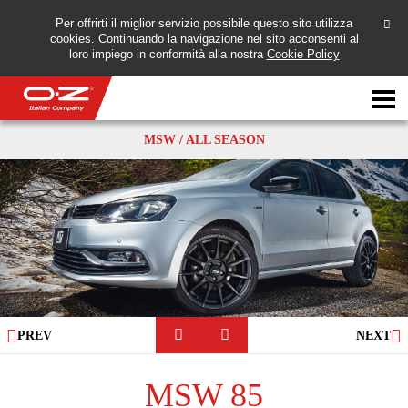
Per offrirti il miglior servizio possibile questo sito utilizza
cookies. Continuando la navigazione nel sito acconsenti al
loro impiego in conformità alla nostra
Cookie Policy
Motorbike
MSW / ALL SEASON
轮毂
画廊
意大利公司
OZ世界
PREV
NEXT
经销商
MSW 85
新闻与事件