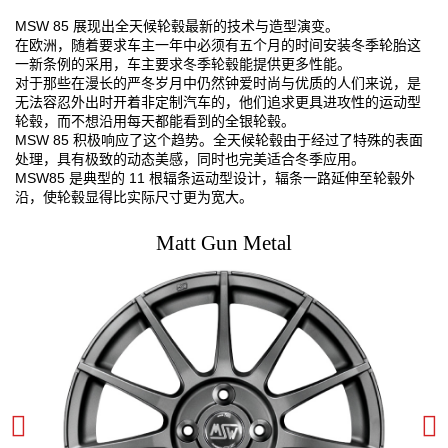
赛车运动
MSW 85 展现出全天候轮毂最新的技术与造型演变。
在欧洲，随着要求车主一年中必须有五个月的时间安装冬季轮胎这
一新条例的采用，车主要求冬季轮毂能提供更多性能。
3D 车辆配置器
对于那些在漫长的严冬岁月中仍然钟爱时尚与优质的人们来说，是
无法容忍外出时开着非定制汽车的，他们追求更具进攻性的运动型
My wishlist
轮毂，而不想沿用每天都能看到的全银轮毂。
MSW 85 积极响应了这个趋势。全天候轮毂由于经过了特殊的表面
处理，具有极致的动态美感，同时也完美适合冬季应用。
联系方式
MSW85 是典型的 11 根辐条运动型设计，辐条一路延伸至轮毂外
沿，使轮毂显得比实际尺寸更为宽大。
常见问题解答
Matt Gun Metal
合作伙伴
招贤纳士