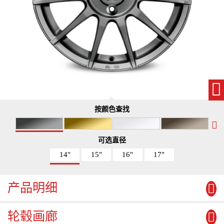
按颜色查找
可选直径
14"
15"
16"
17"
产品明细
轮毂画廊