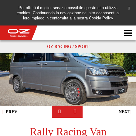
Per offrirti il miglior servizio possibile questo sito utilizza
cookies. Continuando la navigazione nel sito acconsenti al
loro impiego in conformità alla nostra
Cookie Policy
Motorbike
OZ RACING / SPORT
轮毂
画廊
意大利公司
OZ世界
PREV
NEXT
经销商
Rally Racing Van
新闻与事件