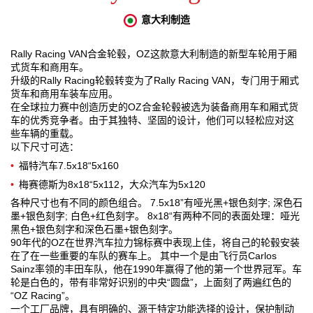
赛车运动
意大利制造
3D 车辆配置器
Rally Racing VAN合金轮毂，OZ这款意大利制造的新型车轮用于厢
式货车和商用车。
升级的Rally Racing轮毂转变为了Rally Racing VAN，专门用于厢式
My wishlist
货车和商用车装车应用。
在全球拉力赛中创造历史的OZ合金轮毂被选为装备商用车和厢式货
联系方式
车的优秀竞争者。由于其独特、坚固的设计，他们可以轻松应对这
些车辆的重载。
以下尺寸可选：
常见问题解答
福特汽车7.5x18“5x160
合作伙伴
梅赛德斯为8x18“5x112，大众汽车为5x120
各种尺寸也有不同的颜色组合。 7.5x18”有哑光黑+银色刻字; 深色石
招贤纳士
墨+银色刻字; 白色+红色刻字。 8x18“有两种不同的表面处理：哑光
黑色+银色刻字和深色石墨+银色刻字。
90年代的OZ在世界汽车拉力锦标赛中表现上佳，将自己的轮毂安装
在了在一些重要的车队的赛车上。 其中一个是由飞行员Carlos
Sainz率领的丰田车队，他在1990年赢得了他的第一个世界冠军。车
轮是白色的，带有非常好识别的中央“圆盘”，上面刻了两遍红色的
“OZ Racing”。
一个工厂品牌，具有明确的、源于特定功能选择的设计，保护制动